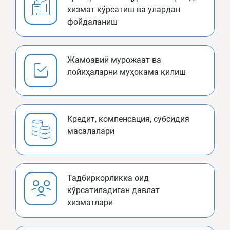
хизмат кўрсатиш ва улардан
фойдаланиш
Жамоавий мурожаат ва
лойиҳаларни муҳокама қилиш
Кредит, компенсация, субсидия
масалалари
Тадбиркорликка оид
кўрсатиладиган давлат
хизматлари