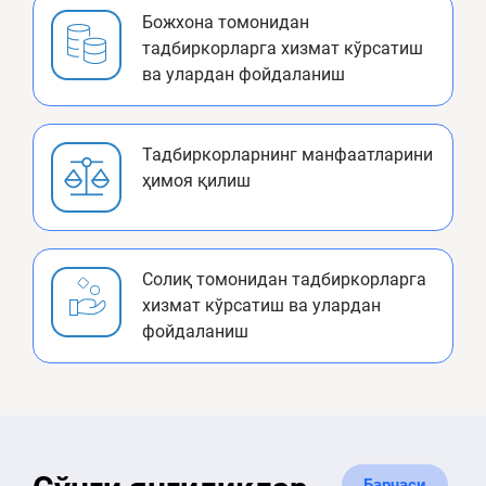
Божхона томонидан
тадбиркорларга хизмат кўрсатиш
ва улардан фойдаланиш
Тадбиркорларнинг манфаатларини
ҳимоя қилиш
Солиқ томонидан тадбиркорларга
хизмат кўрсатиш ва улардан
фойдаланиш
Барчаси