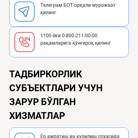
Телеграм БОТ орқали мурожаат
қилинг
1100 ёки 0-800-211-00-00
рақамларига қўнғироқ қилинг
ТАДБИРКОРЛИК
СУБЪЕКТЛАРИ УЧУН
ЗАРУР БЎЛГАН
ХИЗМАТЛАР
Ер ажратиш ва қурилиш соҳасида