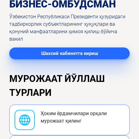
БИЗНЕС-ОМБУДСМАН
Ўзбекистон Республикаси Президенти ҳузуридаги
тадбиркорлик субъектларининг ҳуқуқлари ва
қонуний манфаатларини ҳимоя қилиш бўйича
вакил
Шахсий кабинетга кириш
МУРОЖААТ ЙЎЛЛАШ
ТУРЛАРИ
Ҳоким ёрдамчилари орқали
мурожаат қилинг