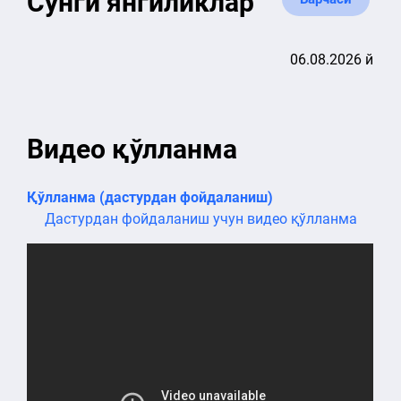
Сўнги янгиликлар
06.08.2026 й
Видео қўлланма
Қўлланма (дастурдан фойдаланиш)
Дастурдан фойдаланиш учун видео қўлланма