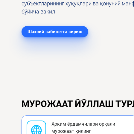
субъектларининг ҳуқуқлари ва қонуний ма
бўйича вакил
Шахсий кабинетга кириш
МУРОЖААТ ЙЎЛЛАШ ТУР
Ҳоким ёрдамчилари орқали
мурожаат қилинг