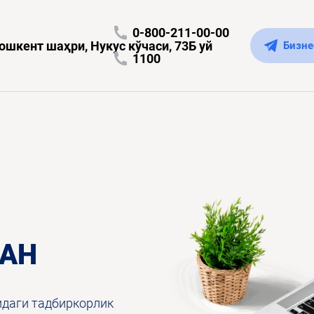
0-800-211-00-00
ошкент шаҳри, Нукус кўчаси, 73Б уй
Бизне
1100
АН
идаги тадбиркорлик