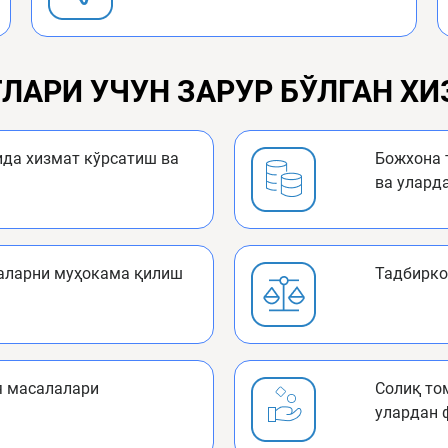
ЛАРИ УЧУН ЗАРУР БЎЛГАН Х
ида хизмат кўрсатиш ва
Божхона 
ва улард
аларни муҳокама қилиш
Тадбирко
я масалалари
Солиқ то
улардан