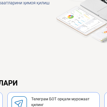
нфаатларини ҳимоя қилиш
ЛАРИ
Телеграм БОТ орқали мурожаат
қилинг