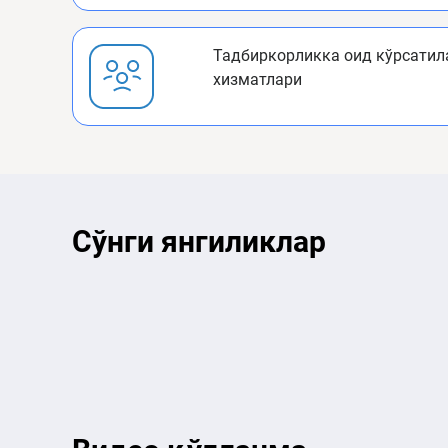
Тадбиркорликка оид кўрсатил
хизматлари
Сўнги янгиликлар