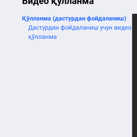
Видео қўлланма
Қўлланма (дастурдан фойдаланиш)
Дастурдан фойдаланиш учун видео
қўлланма