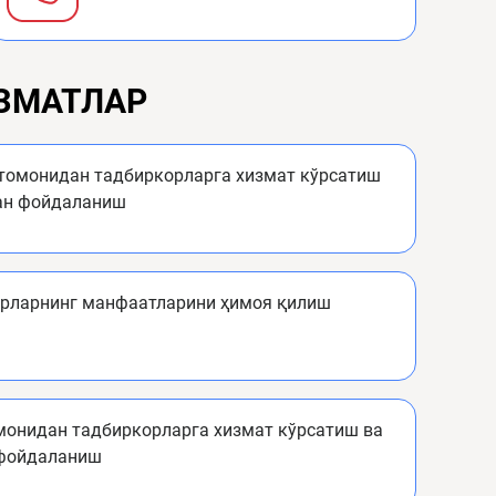
ИЗМАТЛАР
томонидан тадбиркорларга хизмат кўрсатиш
ан фойдаланиш
рларнинг манфаатларини ҳимоя қилиш
монидан тадбиркорларга хизмат кўрсатиш ва
 фойдаланиш