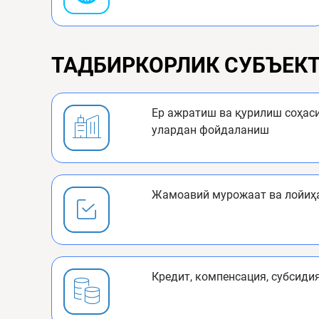
ТАДБИРКОРЛИК СУБЪЕКТ
Ер ажратиш ва қурилиш соҳас
улардан фойдаланиш
Жамоавий мурожаат ва лойиҳ
Кредит, компенсация, субсиди