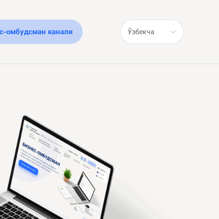
с-омбудсман канали